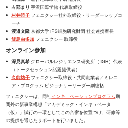
占部まり
宇沢国際学館 代表取締役
村井暁子
フェニクシー社外取締役・リーダーシップコ
ーチ
渡邉文隆
京都大学 iPS細胞研究財団 社会連携室長
飯島由多加
フェニクシー 取締役
オンライン参加
深見真希
グローバルレジリエンス研究所（IIGR）代表
（トークセッション話題提供者）
久能祐子
フェニクシー取締役・共同創業者／ミレニ
ア・プログラム ビジョナリーリーダー副総括
フェニクシーは、同社
インキュベーションプログラム
期
間外の新事業構想「アカデミック・インキュベータ
（仮）」試行の一環としてこの合宿を位置づけ、研修等
の提供を通じたサポートを行いました。