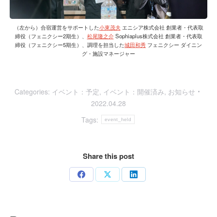
（左から）合宿運営をサポートした
小東茂夫
エニシア株式会社 創業者・代表取
締役（フェニクシー2期生）、
松尾隆之介
Sophiaplus株式会社 創業者・代表取
締役（フェニクシー5期生）、調理を担当した
城田和秀
フェニクシー ダイニン
グ・施設マネージャー
Categories:
イベント：予定
,
イベント：開催済み
,
お知らせ
2022.04.28
Tags:
event_held
Share this post
Share
Share
Share
on
on
on
Facebook
X
LinkedIn