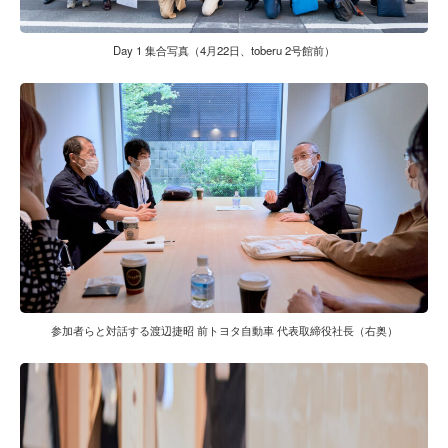
Day 1 集合写真（4月22日、toberu 2号館前）
参加者らと対話する渡辺捷昭 前トヨタ自動車 代表取締役社長（右奥）