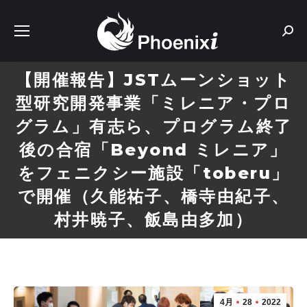
Sear
【開催報告】JSTムーンショット
型研究開発事業「ミレニア・プロ
グラム」有志ら、プログラム終了
後の合宿「Beyond ミレニア」
をフェニクシー施設「toberu」
で開催（久能祐子、橋寺由紀子、
村井暁子、飯島由多加）
4月
28
2022