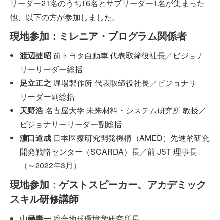
リーダー21名のうち16名とサブリーダー1名が集まった
他、以下の方が参加しました。
現地参加：ミレニア・プログラム関係者
渡辺捷昭
前トヨタ自動車 代表取締役社長／ビジョナ
リーリーダー総括
足立正之
堀場製作所 代表取締役社長／ビジョナリー
リーダー副総括
天野浩
名古屋大学 未来材料・システム研究所 教授／
ビジョナリーリーダー副総括
濵口道成
日本医療研究開発機構（AMED）先進的研究
開発戦略センター（SCARDA）長／前 JST 理事長
（～2022年3月）
現地参加：ゲストスピーカー、アカデミック
スキル研修講師
山極壽一
総合地球環境学研究所長