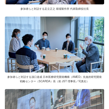
参加者らと対話する足立正之 堀場製作所 代表取締役社長
参加者らと対話する濵口道成 日本医療研究開発機構（AMED）先進的研究開発
戦略センター（SCARDA）長（前 JST 理事長／写真右）