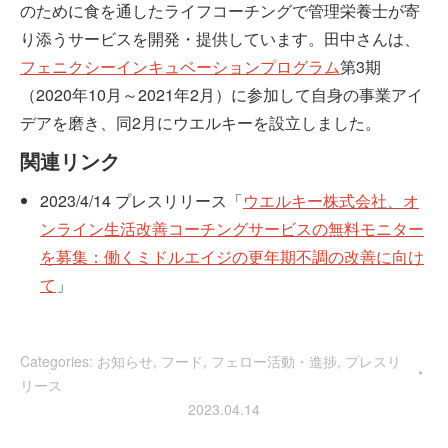
のために食を通したライフコーチングで管理栄養士が寄
り添うサービスを開発・提供しています。田中さんは、
フェニクシーインキュベーションプログラム
第3期
（2020年10月～2021年2月）に参加して自身の事業アイ
デアを磨き、同2月にウエルキーを設立しました。
関連リンク
2023/4/14 プレスリリース「
ウエルキー株式会社、オ
ンライン生活改善コーチングサービスの無料モニター
を募集：働くミドルエイジの更年期不調の改善に向け
て
」
Categories:
お知らせ
,
フード
,
フェロー活動・進捗
,
プレスリ
リース
2023.04.14