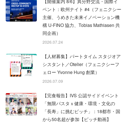
【開催案内 8/6】異分野交流・国際イ
ベント：欧州ナイト #4（フェニクシー
主催、うめきた未来イノベーション機
構 U-FINO 協力、Tobias Mathiasen 共
同企画）
2026.07.24
【人材募集】パートタイム スタジオア
シスタント／Otelier（フェニクシーフ
ェロー Yvonne Hung 創業）
2026.07.09
【完食報告】IVS 公認サイドイベント
「無限パスタｘ健康・環境・文化の
「長寿」に挑むピッチ」：18都市・国
から50名超が参加【ピッチ動画】