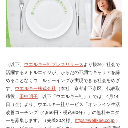
（以下、
ウエルキー社プレスリリース
より抜粋）社会で
活躍するミドルエイジが、からだの不調でキャリアを諦
めることなくウェルビーイングが実現できる社会をめざ
す、
ウエルキー株式会社
（本社：京都市下京区、代表取
締役：
⽥中明⼦
、以下「ウエルキー社」）では、4⽉14
⽇（金）より、ウエルキー社サービス「オンライン生活
改善コーチング（4,950円・税込/60分）」の無料モニタ
ーを募集します。（先着20名様、
https://wellkee.co.jp
）