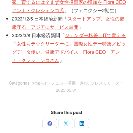
家、育てるには？まず女性投資家の増加を Flora CEO
アンナ・クレシェンコ氏
」（フェニクシー2期生）
2023/12/5 日本経済新聞「
スタートアップ、女性の健
康守る アジアにサービス展開
」
2023/3/8 日本経済新聞「
ジェンダー格差、ITで変える
「女性もテックリーダーに」国際女性デー特集／ビッ
グデータ使い、健康アドバイス Flora CEO アン
ナ・クレシェンコさん
」
Categories:
お知らせ
,
フェロー活動・進捗
,
プレスリリース
2025.05.01
Share this post
Share
Share
Share