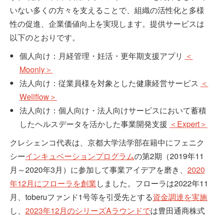
いない多くの方々を支えることで、組織の活性化と多様
性の促進、企業価値向上を実現します。提供サービスは
以下のとおりです。
個人向け：月経管理・妊活・更年期支援アプリ
＜
Moonly＞
法人向け：従業員様を対象とした健康経営サービス
＜
Wellflow＞
法人向け：個人向け・法人向けサービスにおいて蓄積
したヘルスデータを活かした事業開発支援
＜Expert＞
クレシェンコ代表は、京都大学法学部在籍中にフェニク
シー
インキュベーションプログラム
の第2期（2019年11
月～2020年3月）に参加して事業アイデアを磨き、
2020
年12月にフローラを創業
しました。フローラは2022年11
月、toberuファンド1号等を引受先とする
資金調達を実施
し、
2023年12月のシリーズAラウンドで
は豊田通商株式