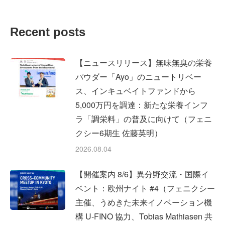
on
on
on
Facebook
X
LinkedIn
Recent posts
【ニュースリリース】無味無臭の栄養
パウダー「Ayo」のニュートリベー
ス、インキュベイトファンドから
5,000万円を調達：新たな栄養インフ
ラ「調栄料」の普及に向けて（フェニ
クシー6期生 佐藤英明）
2026.08.04
【開催案内 8/6】異分野交流・国際イ
ベント：欧州ナイト #4（フェニクシー
主催、うめきた未来イノベーション機
構 U-FINO 協力、Tobias Mathiasen 共