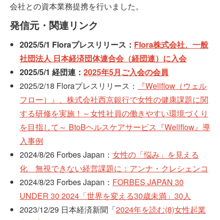
会社との資本業務提携を行いました。
発信元・関連リンク
2025/5/1 Floraプレスリリース：
Flora株式会社、一般
社団法人 日本経済団体連合会（経団連）に入会
2025/5/1 経団連：
2025年5月ご入会の会員
2025/2/18 Floraプレスリリース：
『Wellflow（ウェル
フロー）』、株式会社西京銀行で女性の健康課題に関
する研修を実施！～女性社員の働きやすい環境づくり
を目指して～ BtoBヘルスケアサービス『Wellflow』導
入事例
2024/8/26 Forbes Japan：
女性の「悩み」を見える
化 無視できない経営課題に：アンナ・クレシェンコ
2024/8/23 Forbes Japan：
FORBES JAPAN 30
UNDER 30 2024「世界を変える30歳未満」30人
2023/12/29 日本経済新聞「
2024年を読む(8)女性起業