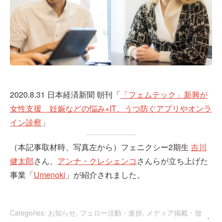
2020.8.31 日本経済新聞 朝刊「
「フェムテック」新興が
女性支援 妊娠などの悩み×IT、うつ防ぐアプリやオンラ
イン診察
」
（本記事取材時、写真左から）フェニクシー2期生
吉川
健太郎
さん、
アンナ・クレシェンコ
さんらが立ち上げた
事業「
Umenoki
」が紹介されました。
Categories:
お知らせ
,
フェロー活動・進捗
,
メディア掲載・放