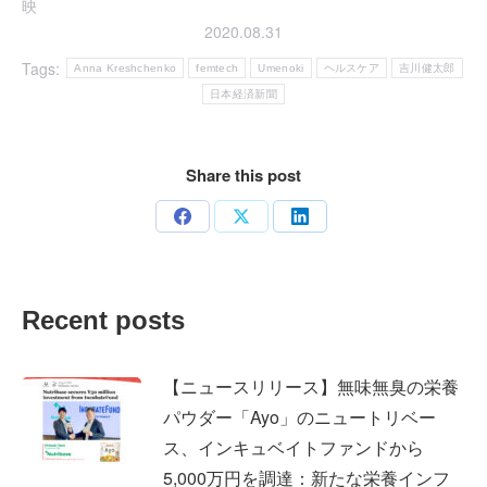
映
2020.08.31
Tags:
Anna Kreshchenko
femtech
Umenoki
ヘルスケア
吉川健太郎
日本経済新聞
Share this post
Share
Share
Share
on
on
on
Facebook
X
LinkedIn
Recent posts
【ニュースリリース】無味無臭の栄養
パウダー「Ayo」のニュートリベー
ス、インキュベイトファンドから
5,000万円を調達：新たな栄養インフ