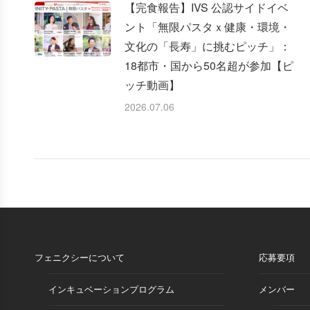
【完食報告】IVS 公認サイドイベ
ント「無限パスタｘ健康・環境・
文化の「長寿」に挑むピッチ」：
18都市・国から50名超が参加【ピ
ッチ動画】
2026.07.06
フェニクシーについて
応募要項
インキュベーションプログラム
メンバー