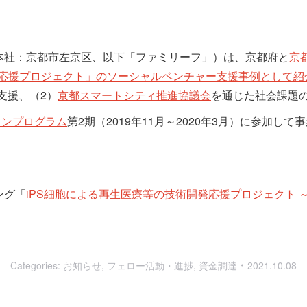
本社：京都市左京区、以下「ファミリーフ」）は、京都府と
京
発応援プロジェクト」のソーシャルベンチャー支援事例として紹
支援、（2）
京都スマートシティ推進協議会
を通じた社会課題
ョンプログラム
第2期（2019年11月～2020年3月）に参加し
ング「
iPS細胞による再生医療等の技術開発応援プロジェクト
Categories:
お知らせ
,
フェロー活動・進捗
,
資金調達
2021.10.08