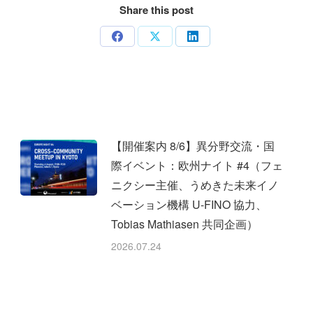
Share this post
Share
Share
Share
on
on
on
Facebook
X
LinkedIn
【開催案内 8/6】異分野交流・国
際イベント：欧州ナイト #4（フェ
ニクシー主催、うめきた未来イノ
ベーション機構 U-FINO 協力、
Tobias Mathiasen 共同企画）
2026.07.24