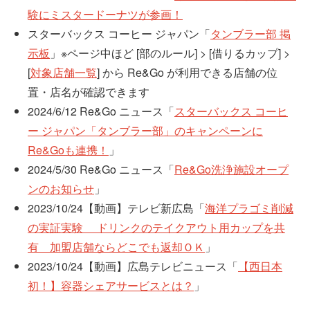
験にミスタードーナツが参画！
スターバックス コーヒー ジャパン「
タンブラー部 掲
示板
」※ページ中ほど [部のルール] > [借りるカップ] >
[
対象店舗一覧
] から Re&Go が利用できる店舗の位
置・店名が確認できます
2024/6/12 Re&Go ニュース「
スターバックス コーヒ
ー ジャパン「タンブラー部」のキャンペーンに
Re&Goも連携！
」
2024/5/30 Re&Go ニュース「
Re&Go洗浄施設オープ
ンのお知らせ
」
2023/10/24【動画】テレビ新広島「
海洋プラゴミ削減
の実証実験 ドリンクのテイクアウト用カップを共
有 加盟店舗ならどこでも返却ＯＫ
」
2023/10/24【動画】広島テレビニュース「
【西日本
初！】容器シェアサービスとは？
」