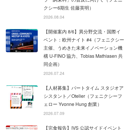
クシー6期生 佐藤英明）
2026.08.04
【開催案内 8/6】異分野交流・国際イ
ベント：欧州ナイト #4（フェニクシー
主催、うめきた未来イノベーション機
構 U-FINO 協力、Tobias Mathiasen 共
同企画）
2026.07.24
【人材募集】パートタイム スタジオア
シスタント／Otelier（フェニクシーフ
ェロー Yvonne Hung 創業）
2026.07.09
【完食報告】IVS 公認サイドイベント