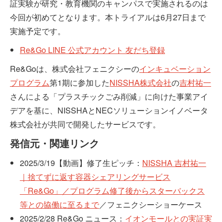
証実験が研究・教育機関のキャンパスで実施されるのは
今回が初めてとなります。本トライアルは6月27日まで
実施予定です。
Re&Go LINE 公式アカウント 友だち登録
Re&Goは、株式会社フェニクシーの
インキュベーション
プログラム
第1期に参加した
NISSHA株式会社
の
吉村祐一
さんによる「プラスチックごみ削減」に向けた事業アイ
デアを基に、NISSHAとNECソリューションイノベータ
株式会社が共同で開発したサービスです。
発信元・関連リンク
2025/3/19【動画】修了生ピッチ：
NISSHA 吉村祐一
｜捨てずに返す容器シェアリングサービス
「Re&Go」／プログラム修了後からスターバックス
等との協働に至るまで
／フェニクシーショーケース
2025/2/28 Re&Go ニュース：
イオンモールとの実証実