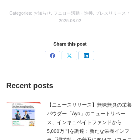
Categories:
お知らせ
,
フェロー活動・進捗
,
プレスリリース
2025.06.02
Share this post
Share
Share
Share
on
on
on
Facebook
X
LinkedIn
Recent posts
【ニュースリリース】無味無臭の栄養
パウダー「Ayo」のニュートリベー
ス、インキュベイトファンドから
5,000万円を調達：新たな栄養インフ
ラ「調栄料」の普及に向けて（フェニ